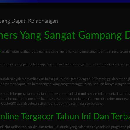
mpang Dapati Kemenangan
mers Yang Sangat Gampang 
8
adalah situs pilihan para gamers yang menawarkan pengalaman bermain seru, akses
ot online yang paling lengkap. Tentu nya Gasbet88 juga mudah untuk di akses hanya 
g sudah banyak menyediahkan berbagai koleksi game dengan RTP tertinggi dan terlengk
an besar mendapat kan kemenangan yang sangat menggiurkan, bahkan hanya dengan ta
ang sudah berpengalaman dalam bidang game judi slot online dan telah menjadi salah sa
i untuk bermain dan memilih kami sebagai tempat anda untuk mencoba keberuntungan an
asbet88 adalah sebuah situs judi slot online resmi dan terpercaya.
Online Tergacor Tahun Ini Dan Terb
di slot online terkemuka dan terbaik di dunia yang salah satu nya adalah pragmatic p