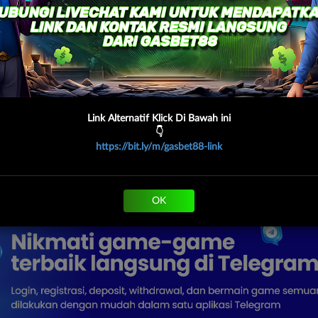
Link Alternatif Klick Di Bawah ini
👇
https://bit.ly/m/gasbet88-link
OK