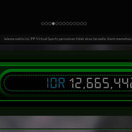
a waktu ini, PP Virtual Sports permainan tidak akan tersedia. Kami memohon maaf a
IDR
12,665,44