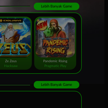
Lebih Banyak Game
Ze Zeus
Pandemic Rising
Hacksaw
Pragmatic Play
Lebih Banyak Game