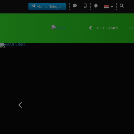
Main di Telegram
HOT GAMES
SLO