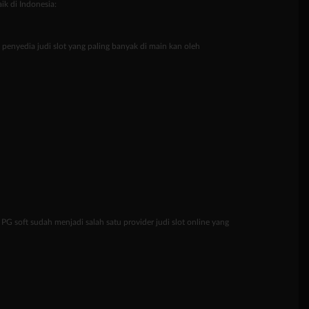
ik di Indonesia:
 penyedia judi slot yang paling banyak di main kan oleh
 PG soft sudah menjadi salah satu provider judi slot online yang