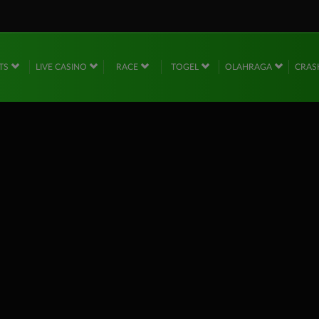
TS
LIVE CASINO
RACE
TOGEL
OLAHRAGA
CRAS