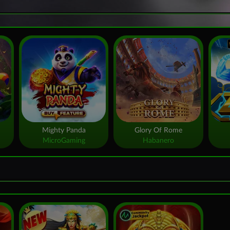
Mighty Panda
Glory Of Rome
MicroGaming
Habanero