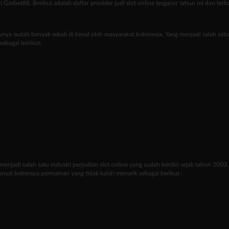
et88. Berikut adalah daftar provider judi slot online tergacor tahun ini dan terba
tunya sudah banyak sekali di kenal oleh masyarakat Indonesia. Yang menjadi salah satu
sebagai berikut:
enjadi salah satu industri perjudian slot online yang sudah berdiri sejak tahun 2003.
ai beberapa permainan yang tidak kalah menarik sebagai berikut :